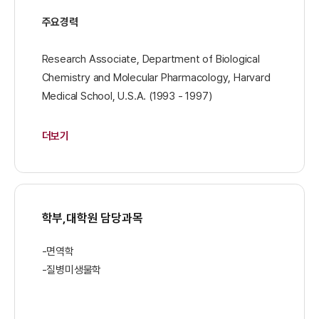
주요경력
Research Associate, Department of Biological
Chemistry and Molecular Pharmacology, Harvard
Medical School, U.S.A. (1993 - 1997)
Visiting Scholar, Department of Bacteriology,
더보기
National Institute of Infectious Diseases, Japan.
(2002)
Visiting Professor, Department of Microbiology
학부,대학원 담당과목
and Immunology, Stanford University, U.S.A.
(2007)
-면역학
-질병미생물학
Editorial Board Member, Scientific Reports. (2017–
present)