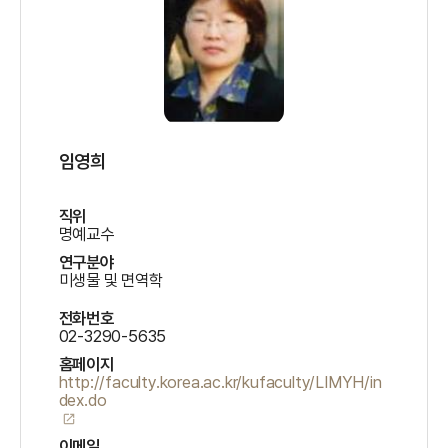
임영희
직위
명예교수
연구분야
미생물 및 면역학
전화번호
02-3290-5635
홈페이지
http://faculty.korea.ac.kr/kufaculty/LIMYH/in
dex.do
open_in_new
이메일