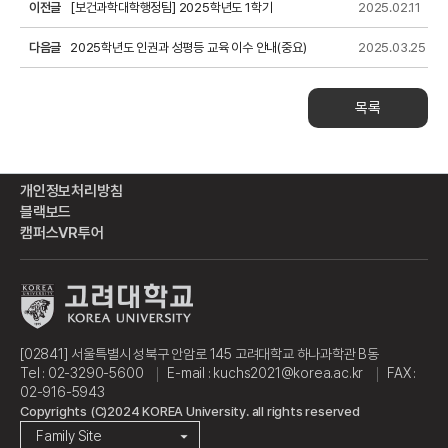
이전글
[보건과학대학행정팀] 2025학년도 1학기
2025.02.11
다음글
교육조교A(100%) 모집 안내
2025학년도 인권과 성평등 교육 이수 안내(중요)
2025.03.25
목록
개인정보처리방침
블랙보드
캠퍼스VR투어
[02841] 서울특별시 성북구 안암로 145 고려대학교 하나과학관 B동
Tel : 02-3290-5600
E-mail : kuchs2021@korea.ac.kr
FAX :
02-916-5943
Copyrights (C)2024 KOREA University. all rights reserved
Family Site