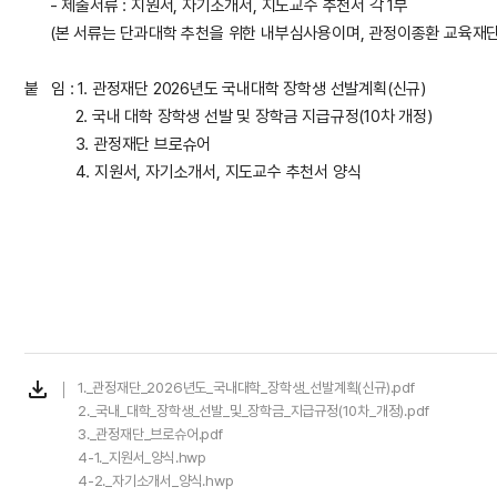
- 제출서류 : 지원서, 자기소개서, 지도교수 추천서 각 1부
(본 서류는 단과대학 추천을 위한 내부심사용이며, 관정이종환 교육재단
붙 임 : 1. 관정재단 2026년도 국내대학 장학생 선발계획(신규)
2. 국내 대학 장학생 선발 및 장학금 지급규정(10차 개정)
3. 관정재단 브로슈어
4. 지원서, 자기소개서, 지도교수 추천서 양식
file_download
1._관정재단_2026년도_국내대학_장학생_선발계획(신규).pdf
2._국내_대학_장학생_선발_및_장학금_지급규정(10차_개정).pdf
3._관정재단_브로슈어.pdf
4-1._지원서_양식.hwp
4-2._자기소개서_양식.hwp