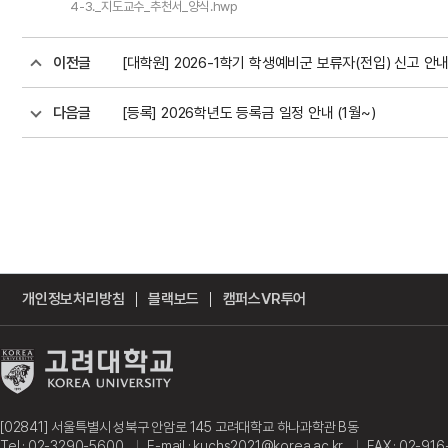
4-3._지도교수_추천서_양식.hwp
이전글
[대학원] 2026-1학기 학생예비군 보류자(전입) 신고 안
다음글
[등록] 2026학년도 등록금 일정 안내 (1월~)
개인정보처리방침
블랙보드
캠퍼스VR투어
[02841] 서울특별시 성북구 안암로 145 고려대학교 하나과학관 B동
Tel : 02-3290-5600
E-mail : kuchs2021@korea.ac.kr
FAX : 02-91