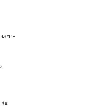
천서 각 1부
.
로 제출