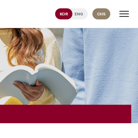
KOR
ENG
CHS