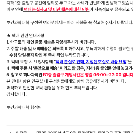
지하 1층 출입구 공간에 임의로 두고 가는 사례가 빈번하게 발생하고 있습니
이로 인해
택배 분실사고 및 미관 훼손에 대한 민원
이 지속적으로 접수되고 
보건과학대학 구성원 여러분께서는 아래 사항을 꼭 참고해주시기 바랍니다
★ 택배 관련 안내사항
1. 학교로의
개인 물품 배송은 지양
해주시기 바랍니다.
2.
주말 배송 및 새벽배송은 되도록 피해주시고
, 부득이하게 수령이 필요한
수령 당일 문자 확인 후 즉시 픽업
부탁드립니다.
3. 택배 요청 시 요청사항에 "
택배 분실로 인해, 지정된 호실로 배송 요청
"을
4.
택배 주문 시 '
문앞으로 배송' 이라고 할 경우,
지하1층 출입문 앞에 놓고가
5. 참고로 하나과학관
B1층 출입구 개방시간은 평일 06:00~23:00 입니다
본 안내사항은 연구실 내 구성원들에게도 함께 공유해주시기 바랍니다.
쾌적하고 안전한 교육 환경을 위해 협조 부탁드립니다.
감사합니다.
보건과학대학 행정팀