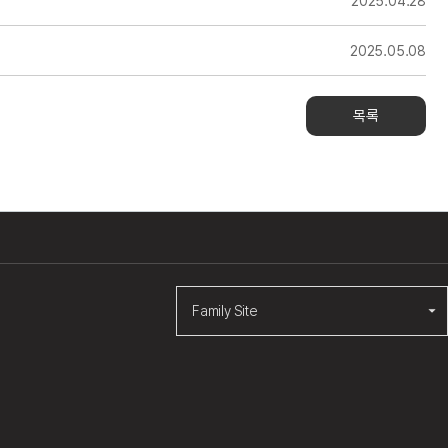
2025.04.28
2025.05.08
목록
Family Site