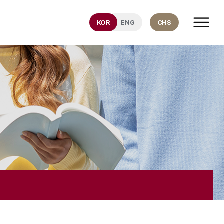
KOR
ENG
CHS